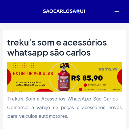
Ir
para
Mai
o
Men
conteúdo
treku’s som e acessórios
whatsapp são carlos
Treku’s Som e Acessórios WhatsApp São Carlos –
Comércio a varejo de peças e acessórios novos
para veículos automotores.