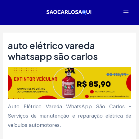
Ir
para
Mai
o
Men
conteúdo
auto elétrico vareda
whatsapp são carlos
Auto Elétrico Vareda WhatsApp São Carlos –
Serviços de manutenção e reparação elétrica de
veículos automotores.