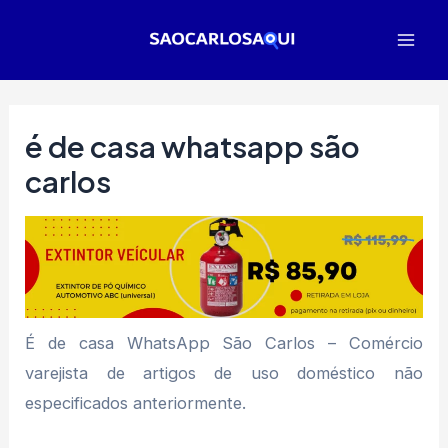
Ir
para
Mai
o
Men
conteúdo
é de casa whatsapp são
carlos
É de casa WhatsApp São Carlos – Comércio
varejista de artigos de uso doméstico não
especificados anteriormente.