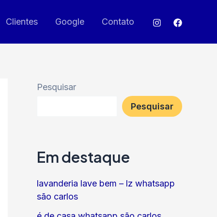
Clientes
Google
Contato
Pesquisar
Pesquisar
Em destaque
lavanderia lave bem – lz whatsapp
são carlos
é de casa whatsapp são carlos