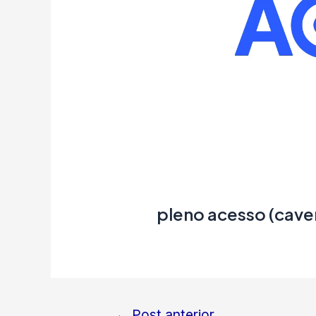
pleno acesso (cave
←
Post anterior
Navegação