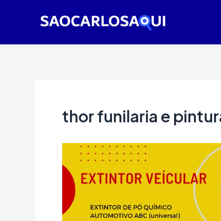
Ir
para
o
conteúdo
thor funilaria e pint