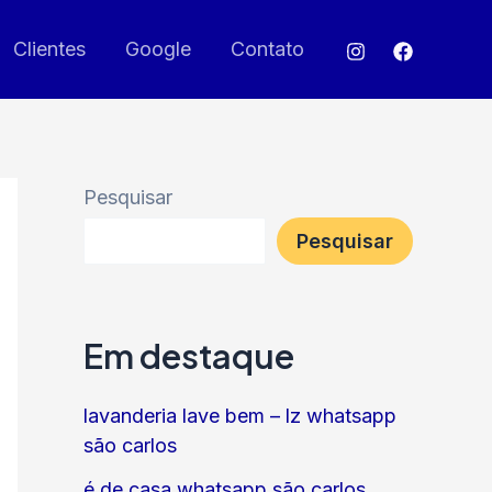
Clientes
Google
Contato
Pesquisar
Pesquisar
Em destaque
lavanderia lave bem – lz whatsapp
são carlos
é de casa whatsapp são carlos