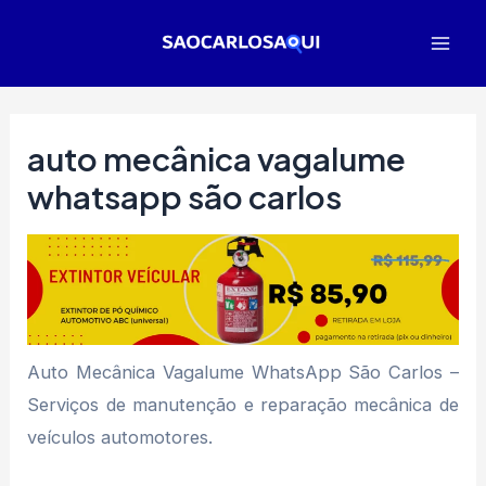
Ir
para
Mai
o
Men
conteúdo
auto mecânica vagalume
whatsapp são carlos
Auto Mecânica Vagalume WhatsApp São Carlos –
Serviços de manutenção e reparação mecânica de
veículos automotores.