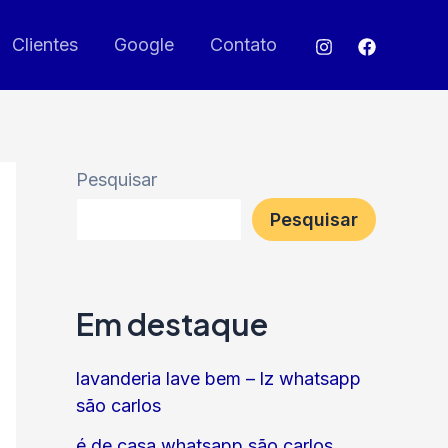
Clientes
Google
Contato
Pesquisar
Pesquisar
Em destaque
lavanderia lave bem – lz whatsapp
são carlos
é de casa whatsapp são carlos