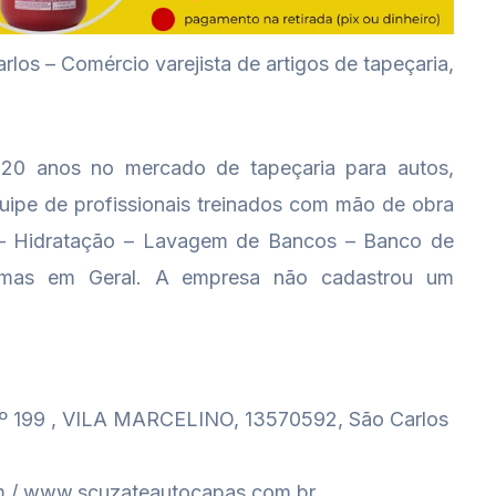
os – Comércio varejista de artigos de tapeçaria,
0 anos no mercado de tapeçaria para autos,
quipe de profissionais treinados com mão de obra
o – Hidratação – Lavagem de Bancos – Banco de
rmas em Geral. A empresa não cadastrou um
99 , VILA MARCELINO, 13570592, São Carlos
m / www.scuzateautocapas.com.br