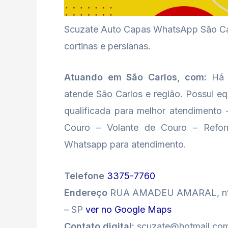
Scuzate Auto Capas WhatsApp São Carl
cortinas e persianas.
Atuando em São Carlos, com:
Há 2
atende São Carlos e região. Possui e
qualificada para melhor atendiment
Couro – Volante de Couro – Refo
Whatsapp para atendimento.
Telefone
3375-7760
Endereço
RUA AMADEU AMARAL, nº 1
– SP
ver no Google Maps
Contato digital:
scuzate@hotmail.co