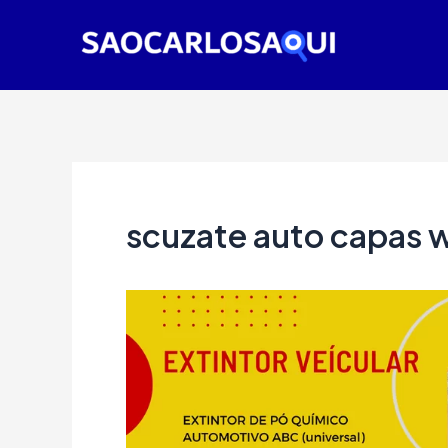
Ir
para
o
conteúdo
scuzate auto capas 