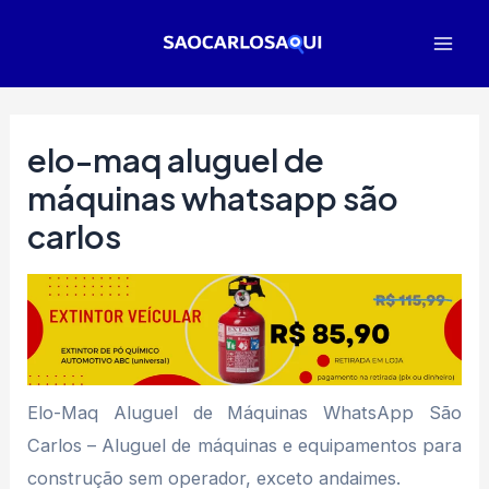
Ir
para
Mai
o
Men
conteúdo
elo-maq aluguel de
máquinas whatsapp são
carlos
Elo-Maq Aluguel de Máquinas WhatsApp São
Carlos – Aluguel de máquinas e equipamentos para
construção sem operador, exceto andaimes.