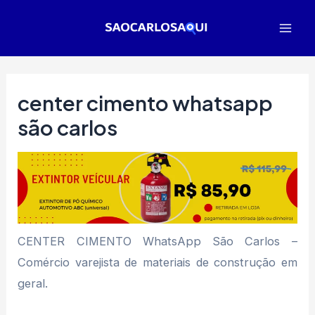
Ir
para
Mai
o
Men
conteúdo
center cimento whatsapp
são carlos
CENTER CIMENTO WhatsApp São Carlos –
Comércio varejista de materiais de construção em
geral.