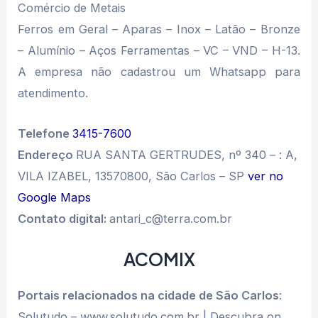
Comércio de Metais
Ferros em Geral – Aparas – Inox – Latão – Bronze
– Alumínio – Aços Ferramentas – VC – VND – H-13.
A empresa não cadastrou um Whatsapp para
atendimento.
Telefone
3415-7600
Endereço
RUA SANTA GERTRUDES, nº 340 – : A,
VILA IZABEL, 13570800, São Carlos – SP
ver no
Google Maps
Contato digital:
antari_c@terra.com.br
ACOMIX
Portais relacionados na cidade de São Carlos
:
Solutudo – www.solutudo.com.br | Descubra on