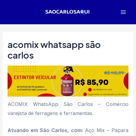
Ir
para
Mai
o
Men
conteúdo
acomix whatsapp são
carlos
ACOMIX WhatsApp São Carlos – Comércio
varejista de ferragens e ferramentas.
Atuando em São Carlos, com:
Aço Mix – Papara