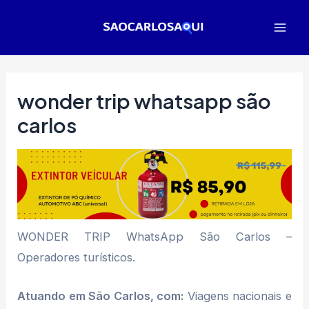
Ir
para
Mai
o
Men
conteúdo
wonder trip whatsapp são
carlos
WONDER TRIP WhatsApp São Carlos –
Operadores turísticos.
Atuando em São Carlos, com:
Viagens nacionais e