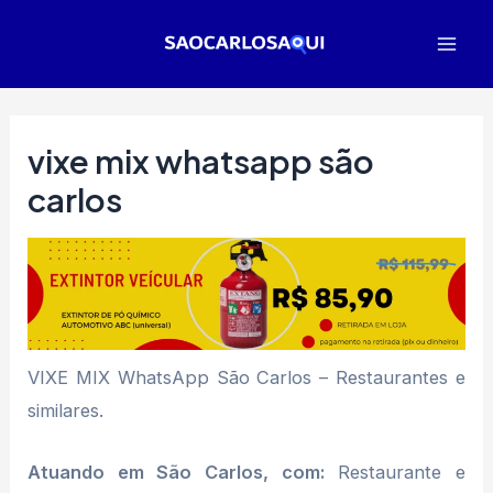
Ir
para
Mai
o
Men
conteúdo
vixe mix whatsapp são
carlos
VIXE MIX WhatsApp São Carlos – Restaurantes e
similares.
Atuando em São Carlos, com:
Restaurante e