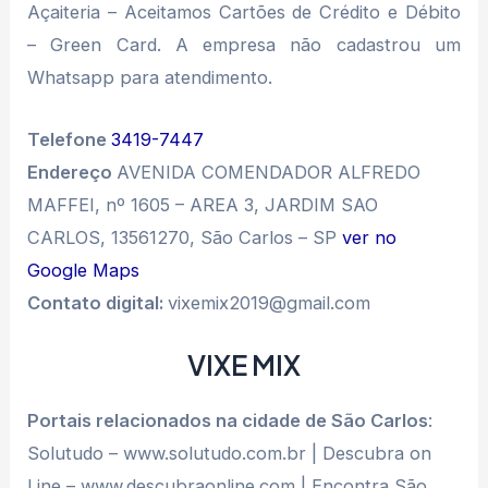
Açaiteria – Aceitamos Cartões de Crédito e Débito
– Green Card. A empresa não cadastrou um
Whatsapp para atendimento.
Telefone
3419-7447
Endereço
AVENIDA COMENDADOR ALFREDO
MAFFEI, nº 1605 – AREA 3, JARDIM SAO
CARLOS, 13561270, São Carlos – SP
ver no
Google Maps
Contato digital:
vixemix2019@gmail.com
VIXE MIX
Portais relacionados na cidade de São Carlos
:
Solutudo – www.solutudo.com.br | Descubra on
Line – www.descubraonline.com | Encontra São