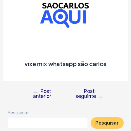
vixe mix whatsapp são carlos
←
Post
Post
Navegação
anterior
seguinte
→
de
Post
Pesquisar
Pesquisar