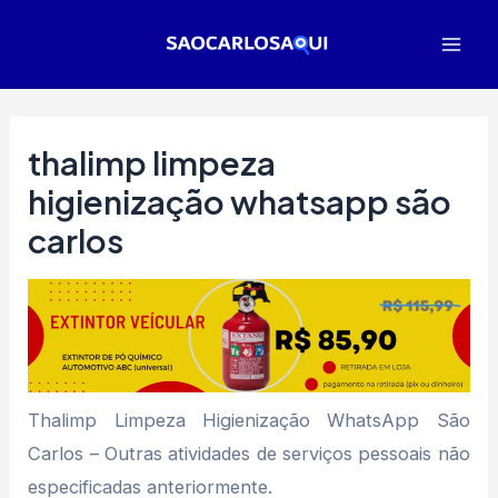
Ir
para
Mai
o
Men
conteúdo
thalimp limpeza
higienização whatsapp são
carlos
Thalimp Limpeza Higienização WhatsApp São
Carlos – Outras atividades de serviços pessoais não
especificadas anteriormente.