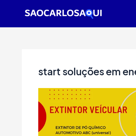
Ir
para
o
conteúdo
start soluções em en