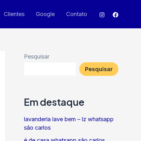
Clientes
Google
Contato
Pesquisar
Pesquisar
Em destaque
lavanderia lave bem – lz whatsapp
são carlos
é de casa whatsapp são carlos