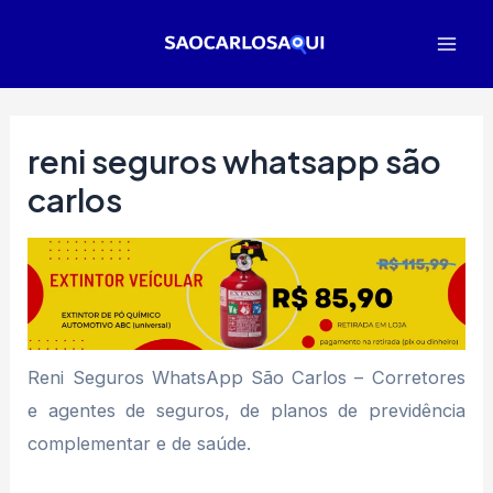
Ir
para
Mai
o
Men
conteúdo
reni seguros whatsapp são
carlos
Reni Seguros WhatsApp São Carlos – Corretores
e agentes de seguros, de planos de previdência
complementar e de saúde.