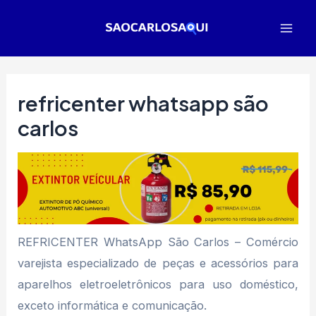
Ir
para
Mai
o
Men
conteúdo
refricenter whatsapp são
carlos
REFRICENTER WhatsApp São Carlos – Comércio
varejista especializado de peças e acessórios para
aparelhos eletroeletrônicos para uso doméstico,
exceto informática e comunicação.