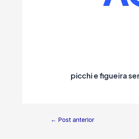
picchi e figueira s
←
Post anterior
Navegação
de