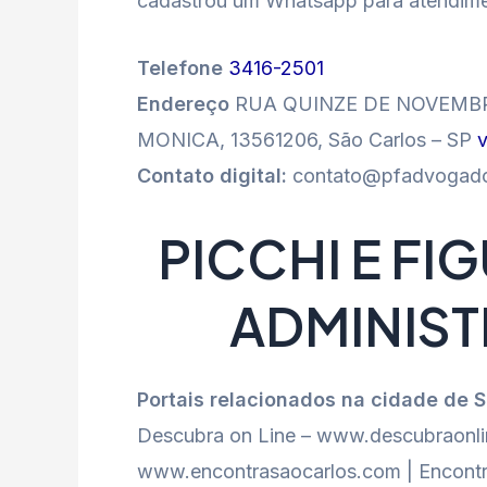
cadastrou um Whatsapp para atendime
Telefone
3416-2501
Endereço
RUA QUINZE DE NOVEMBRO
MONICA, 13561206, São Carlos – SP
Contato digital:
contato@pfadvogado
PICCHI E FI
ADMINIST
Portais relacionados na cidade de 
Descubra on Line – www.descubraonlin
www.encontrasaocarlos.com | Encontr