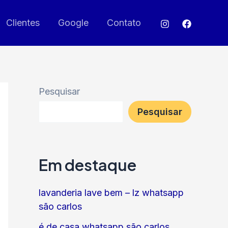
Clientes
Google
Contato
Pesquisar
Pesquisar
Em destaque
lavanderia lave bem – lz whatsapp
são carlos
é de casa whatsapp são carlos