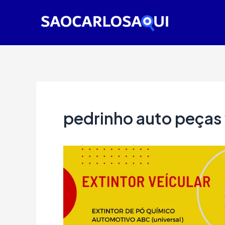
Ir
para
o
conteúdo
pedrinho auto peças