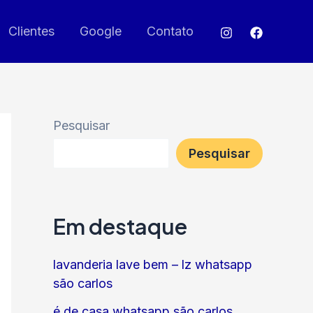
Clientes
Google
Contato
Pesquisar
Pesquisar
Em destaque
lavanderia lave bem – lz whatsapp
são carlos
é de casa whatsapp são carlos