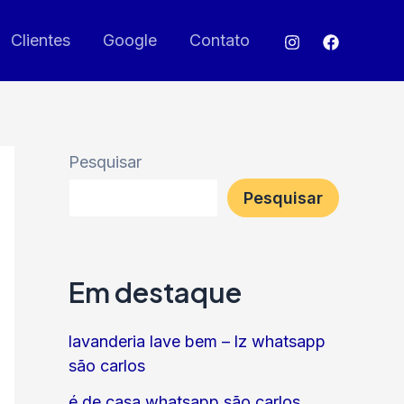
Clientes
Google
Contato
Pesquisar
Pesquisar
Em destaque
lavanderia lave bem – lz whatsapp
são carlos
é de casa whatsapp são carlos