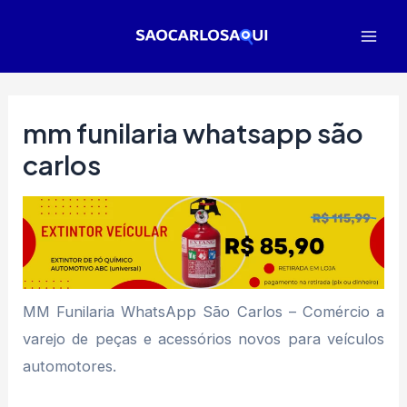
Ir
para
Mai
o
Men
conteúdo
mm funilaria whatsapp são
carlos
MM Funilaria WhatsApp São Carlos – Comércio a
varejo de peças e acessórios novos para veículos
automotores.