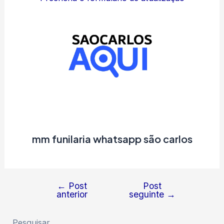
mm funilaria whatsapp são carlos
←
Post
Post
Navegação
anterior
seguinte
→
de
Post
Pesquisar