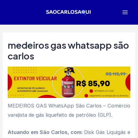
Ir
para
Mai
o
Men
conteúdo
medeiros gas whatsapp são
carlos
MEDEIROS GAS WhatsApp São Carlos – Comércio
varejista de gás liquefeito de petróleo (GLP).
Atuando em São Carlos, com:
Disk Gás Liquigás e