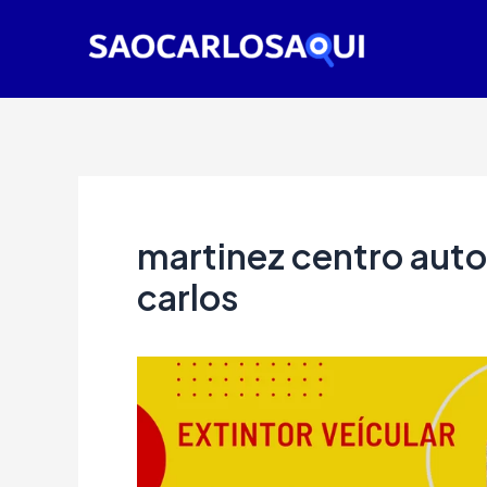
Ir
para
o
conteúdo
martinez centro aut
carlos