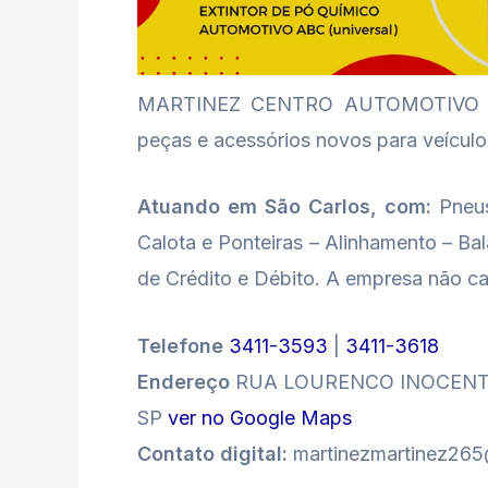
MARTINEZ CENTRO AUTOMOTIVO Wha
peças e acessórios novos para veícul
Atuando em São Carlos, com:
Pneus 
Calota e Ponteiras – Alinhamento – B
de Crédito e Débito. A empresa não c
Telefone
3411-3593
|
3411-3618
Endereço
RUA LOURENCO INOCENTINI,
SP
ver no Google Maps
Contato digital:
martinezmartinez26