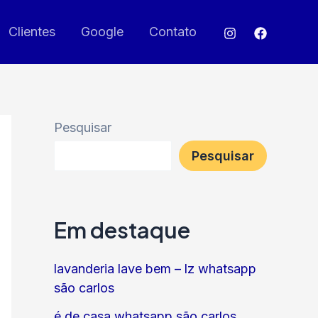
Clientes
Google
Contato
Pesquisar
Pesquisar
Em destaque
lavanderia lave bem – lz whatsapp
são carlos
é de casa whatsapp são carlos