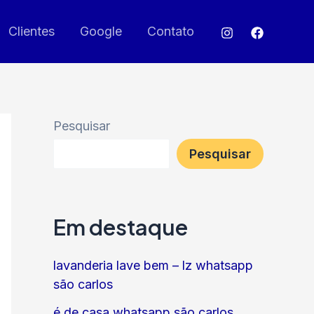
Clientes
Google
Contato
Pesquisar
Pesquisar
Em destaque
lavanderia lave bem – lz whatsapp
são carlos
é de casa whatsapp são carlos