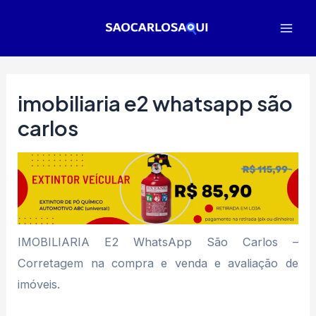
Ir
para
Mai
o
Men
conteúdo
imobiliaria e2 whatsapp são
carlos
IMOBILIARIA E2 WhatsApp São Carlos –
Corretagem na compra e venda e avaliação de
imóveis.