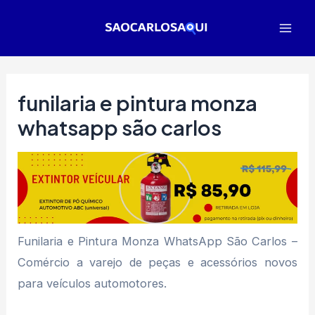
Ir
para
Mai
o
Men
conteúdo
funilaria e pintura monza
whatsapp são carlos
Funilaria e Pintura Monza WhatsApp São Carlos –
Comércio a varejo de peças e acessórios novos
para veículos automotores.