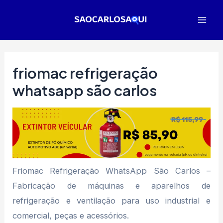
Ir
para
Mai
o
Men
conteúdo
friomac refrigeração
whatsapp são carlos
Friomac Refrigeração WhatsApp São Carlos –
Fabricação de máquinas e aparelhos de
refrigeração e ventilação para uso industrial e
comercial, peças e acessórios.