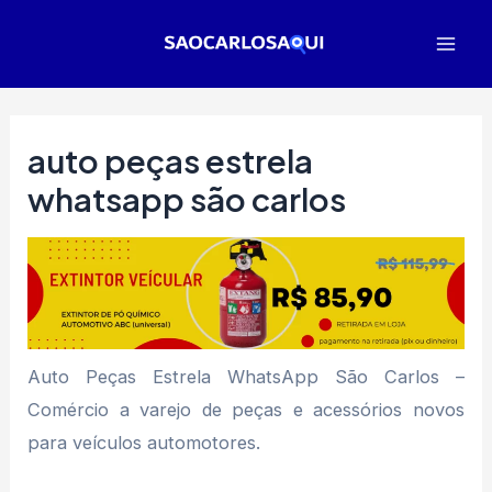
Ir
para
Mai
o
Men
conteúdo
auto peças estrela
whatsapp são carlos
Auto Peças Estrela WhatsApp São Carlos –
Comércio a varejo de peças e acessórios novos
para veículos automotores.