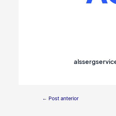
alssergservic
←
Post anterior
Navegação
de
Post