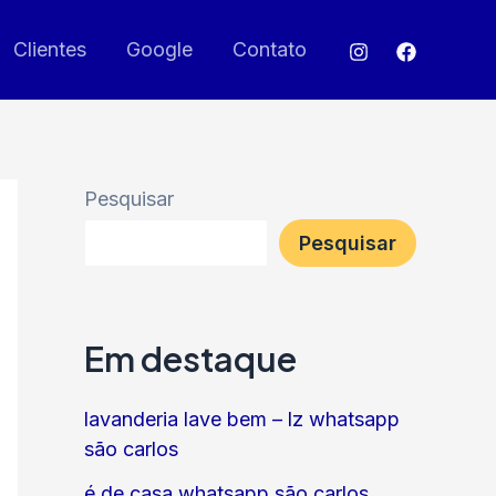
Clientes
Google
Contato
Pesquisar
Pesquisar
Em destaque
lavanderia lave bem – lz whatsapp
são carlos
é de casa whatsapp são carlos