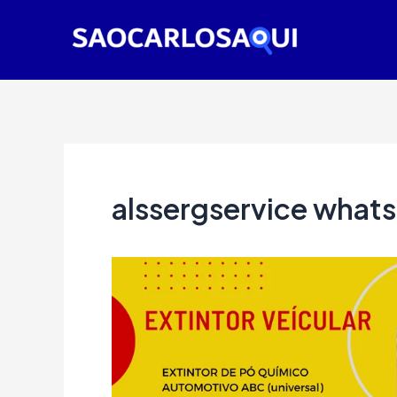
Ir
para
o
conteúdo
alssergservice whats